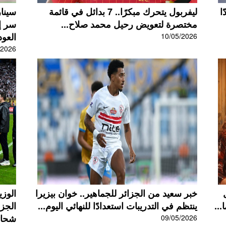
ا
ليفربول يتحرك مبكرًا.. 7 بدائل في قائمة
سينار
مختصرة لتعويض رحيل محمد صلاح...
سر إل
العود
10/05/2026
/2026
ل
خبر سعيد من الجزائر للجماهير.. خوان بيزيرا
الوزي
...
ينتظم في التدريبات استعدادًا للنهائي اليوم...
الجز
شحاته
09/05/2026