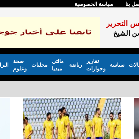
صل بنا
سياسة الخصوصية
س التحرير
 الشيخ
تقارير
مالتي
صحة
الات
سياسة
رياضة
محليات
البر
وحوارات
ميديا
وعلوم