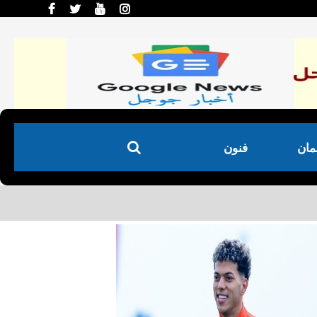
لمان
فنون