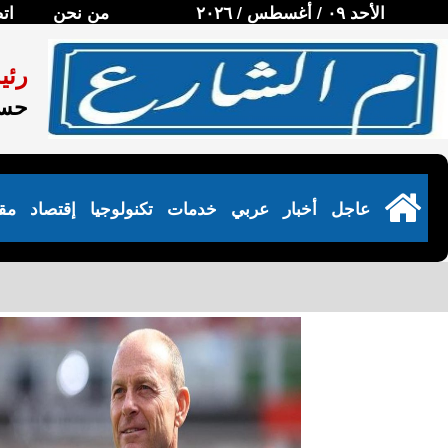
الأحد ٠٩ / أغسطس / ٢٠٢٦
من نحن
ات
رئي
حسن
عاجل
أخبار
عربي
خدمات
تكنولوجيا
إقتصاد
مق