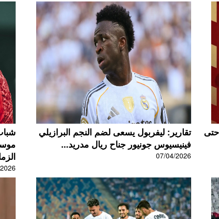
 حتى
تقارير: ليفربول يسعى لضم النجم البرازيلي
شباب 
فينيسيوس جونيور جناح ريال مدريد...
موسيم
الزما
07/04/2026
/2026