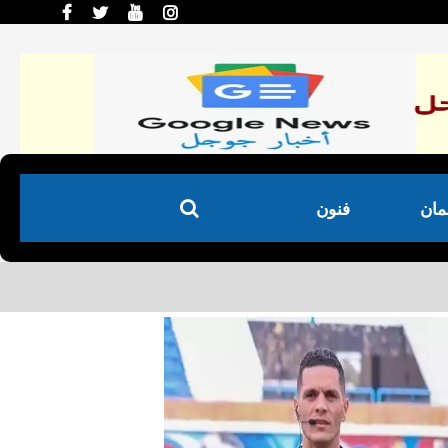
لمان
فنون