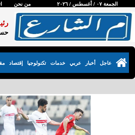
الجمعة ٠٧ / أغسطس / ٢٠٢٦
من نحن
ا
رئي
حسن
عاجل
أخبار
عربي
خدمات
تكنولوجيا
إقتصاد
مق