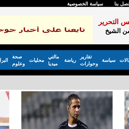
تصل بنا
سياسة الخصوصية
س التحرير
 الشيخ
تقارير
مالتي
صحة
الات
سياسة
رياضة
محليات
البر
وحوارات
ميديا
وعلوم