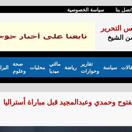
تصل بنا
سياسة الخصوصية
س التحرير
 الشيخ
تقارير
مالتي
صحة
الات
سياسة
رياضة
محليات
البرل
وحوارات
ميديا
وعلوم
توح وحمدي وعبدالمجيد قبل مباراة أستراليا