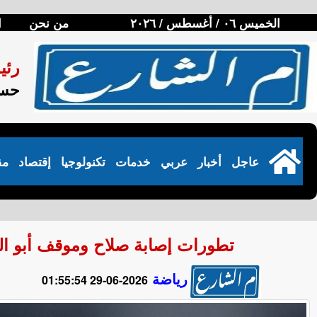
الخميس ٠٦ / أغسطس / ٢٠٢٦
من نحن
ا
رئي
حسن
عاجل
أخبار
عربي
خدمات
تكنولوجيا
إقتصاد
مق
تطورات إصابة صلاح وموقف أبو الف
رياضة
2026-06-29 01:55:54