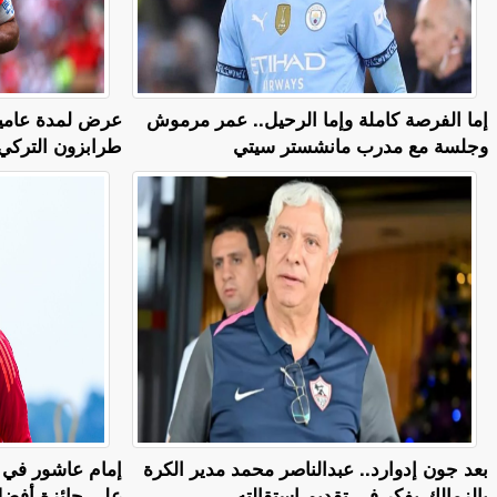
إما الفرصة كاملة وإما الرحيل.. عمر مرموش
وجلسة مع مدرب مانشستر سيتي
طرابزون التركي
بعد جون إدوارد.. عبدالناصر محمد مدير الكرة
إمام عاشور في 
بالزمالك يفكر في تقديم استقالته
على جائزة أفضل ل