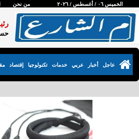
الخميس ٠٦ / أغسطس / ٢٠٢٦
من نحن
ا
رئي
حسن
عاجل
أخبار
عربي
خدمات
تكنولوجيا
إقتصاد
مق