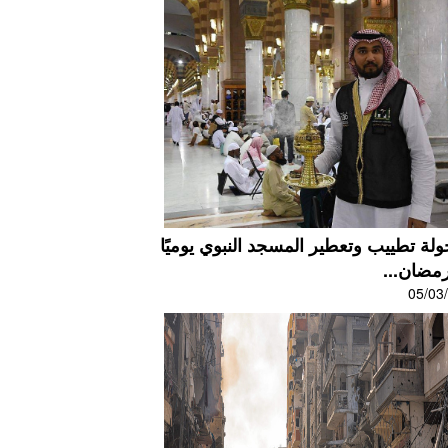
 جولة تطييب وتعطير المسجد النبوي يوميًا
مضان...
05/03