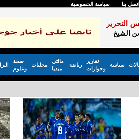
تصل بنا
سياسة الخصوصية
س التحرير
 الشيخ
تقارير
مالتي
صحة
الات
سياسة
رياضة
محليات
البر
وحوارات
ميديا
وعلوم