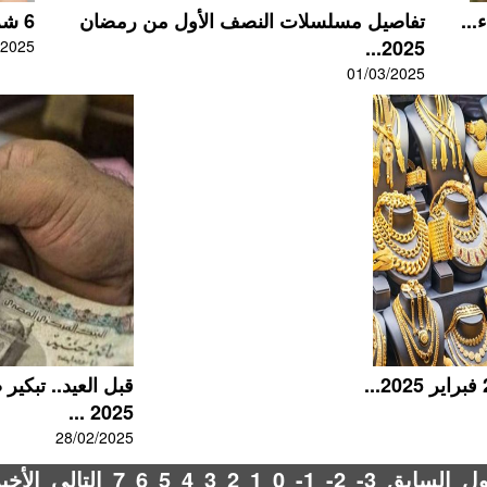
تفاصيل مسلسلات النصف الأول من رمضان
6 شروط لصرف الدواء المحضر بالصيدلية...
2025...
/2025
01/03/2025
قبل العيد.. تبك
2025 ...
28/02/2025
ول
السابق
-3
-2
-1
0
1
2
3
4
5
6
7
التالي
الأخي