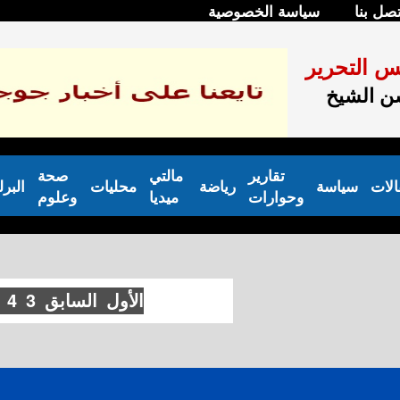
تصل بنا
سياسة الخصوصية
س التحرير
 الشيخ
تقارير
مالتي
صحة
الات
سياسة
رياضة
محليات
البر
وحوارات
ميديا
وعلوم
الأول
السابق
3
4