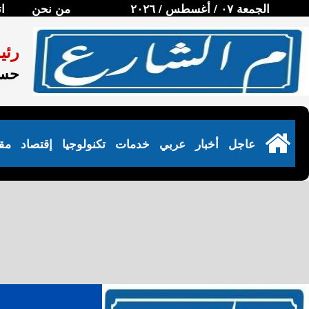
الجمعة ٠٧ / أغسطس / ٢٠٢٦
من نحن
ا
رئي
حسن
عاجل
أخبار
عربي
خدمات
تكنولوجيا
إقتصاد
مق