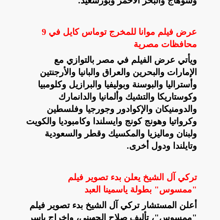
وسوهاج والبحر الأحمر وبورسعيد.
عرض فيلم موانا للمخرج توماس كايل في 9
محافظات مصرية
ويأتي عرض الفيلم في مصر بالتوازي مع
الإمارات والبحرين والعراق والبانيا والأرجنتين
وأستراليا والبوسنة وبوليفيا والبرازيل وكلومبيا
وكوستاريكا والتشيك وألمانيا والدانمارك
والدومنيكان والإكوادور وجورجيا وفلسطين
وكرواتيا وهونج كونج وايسلندا وكامبوديا والكويت
ولبنان وماليزيا والمكسيك وقطر والسعودية
وتايلندا ودول أخرى.
تركي آل الشيخ يعلن بدء تصوير فيلم
"ممسوس" بطولة ياسمينا العبد
أعلن المستشار تركي آل الشيخ بدء تصوير فيلم
"ممسوس"، تأليف صلاح الجهيني، وإخراج ياسر