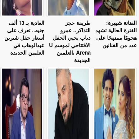
الفنانة شهيرة:
طريقة حجز
العادية بـ 13 ألف
الفترة الحالية تشهد
التذاكر.. عمرو
جنيه.. تعرف على
هجومًا ممنهجًا على
دياب يحيي الحفل
أسعار حفل شيرين
عدد من الفنانين
الافتتاحي لموسم U
عبدالوهاب في
Arena بالعلمين
العلمين الجديدة
الجديدة