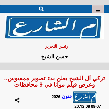
رئيس التحرير
حسن الشيخ
تركي آل الشيخ يعلن بدء تصوير ممسوس..
وعرض فيلم موانا في 9 محافظات
فنون
2026-
07-09 20:12:08