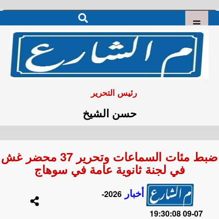
رئيس التحرير
حسن الشيخ
ضبط مئات السماعات وتحرير 37 محضر غش
في لجنة ثانوية عامة في سوهاج
أخبار
2026-
07-09 19:30:08