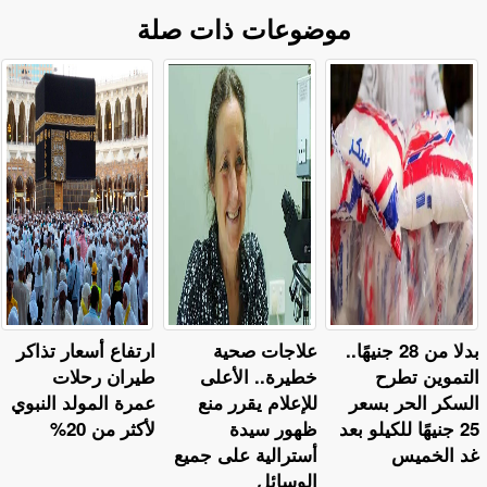
موضوعات ذات صلة
بدلا من 28 جنيهًا..
علاجات صحية
ارتفاع أسعار تذاكر
التموين تطرح
خطيرة.. الأعلى
طيران رحلات
السكر الحر بسعر
للإعلام يقرر منع
عمرة المولد النبوي
25 جنيهًا للكيلو بعد
ظهور سيدة
لأكثر من 20%
غد الخميس
أسترالية على جميع
الوسائل