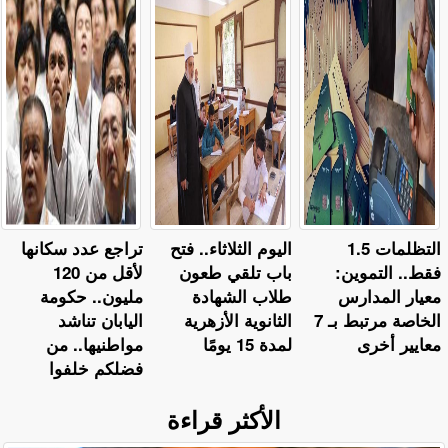
التظلمات 1.5
اليوم الثلاثاء.. فتح
تراجع عدد سكانها
فقط.. التموين:
باب تلقي طعون
لأقل من 120
معيار المدارس
طلاب الشهادة
مليون.. حكومة
الخاصة مرتبط بـ 7
الثانوية الأزهرية
اليابان تناشد
معايير أخرى
لمدة 15 يومًا
مواطنيها.. من
فضلكم خلفوا
الأكثر قراءة