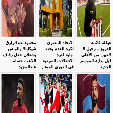
هيكلة قائمة
الاتحاد المصري
محمود عبدالرازق
الفريق.. رحيل 8
لكرة القدم يحدد
شيكابالا والونش
لاعبين من الأهلي
نهاية فترة
يشعلان حفل زفاف
قبل بداية الموسم
الانتقالات الصيفية
اللاعب حسام
الجديد
في الدوري الممتاز
عبدالمجيد