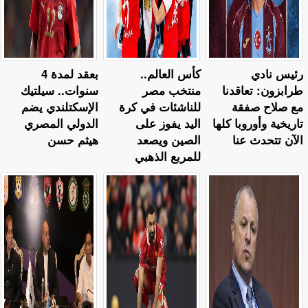
رئيس نادي
كأس العالم..
بعقد لمدة 4
طرابزون: تعاقدنا
منتخب مصر
سنوات.. سيلتيك
مع صلاح صفقة
للناشئات في كرة
الإسكتلندي يضم
تاريخية وأوروبا كلها
اليد يفوز على
الدولي المصري
الآن تتحدث عنا
الصين ويصعد
هيثم حسن
للمربع الذهبي