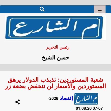
رئيس التحرير
حسن الشيخ
شعبة المستوردين: تذبذب الدولار يرهق
المستوردين والأسعار لن تنخفض بضغة زر
إقتصاد
2026-
07-07 01:08:20