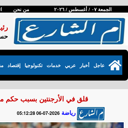
الجمعة ٠٧ / أغسطس / ٢٠٢٦
من نحن
ا
رئي
حسن
عاجل
أخبار
عربي
خدمات
تكنولوجيا
إقتصاد
مق
قلق في الأرجنتين بسبب حكم مبا
رياضة
2026-07-06 05:12:28