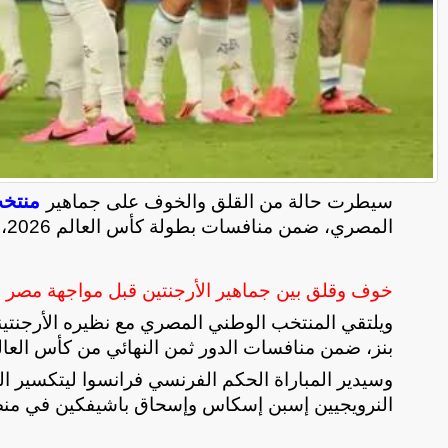
منتخب
سيطرت حالة من القلق والخوف على جماهير
المصري، ضمن منافسات بطولة كأس العالم 2026، والتي تقام في أمريكا وكندا والمكسيك
خوف وقلق بين جماهير الأرجنتين قبل مواجهة مصر ا
ويلتقي المنتخب الوطني المصري مع نظيره الأرجنتي
بنز، ضمن منافسات الدور ثمن النهائي من كأس العال
وسيدير ​​المباراة الحكم الفرنسي فرانسوا ليتكسير ا
النرويجيين إسبن إسكاس وإسحاق باشيفكين في منصب