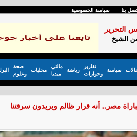
تصل بنا
سياسة الخصوصية
س التحرير
 الشيخ
تقارير
مالتي
صحة
الات
سياسة
رياضة
محليات
البرل
وحوارات
ميديا
وعلوم
راة مصر.. أنه قرار ظالم ويريدون سرقتنا