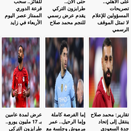
على الأهلي..
حتى الآن..
للفائز.. سحب
تصريحات
طرابزون التركي
قرعة الدوري
المسؤولين للإعلام
يقدم عرض رسمي
الممتاز عصر اليوم
لا تمثل الموقف
للنجم محمد صلاح
الأربعاء في زايد
الرسمي
تقارير: محمد صلاح
إما الفرصة كاملة
عرض لمدة عامين
ينتقل إلى إتحاد
وإما الرحيل.. عمر
بـ 17 مليون يورو..
جدة السعودي
مرموش وجلسة مع
طرابزون التركي