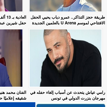
طريقة حجز التذاكر.. عمرو دياب يحيي الحفل
العادي
الافتتاحي لموسم U Arena بالعلمين الجديدة
حفل شيرين عبدا
رامي عياش يتحدث عن أسباب إلغاء حفله في
الفنان محمد هني
مهرجان بنزرت الدولي في تونس
شقيقه إعلاميًا 