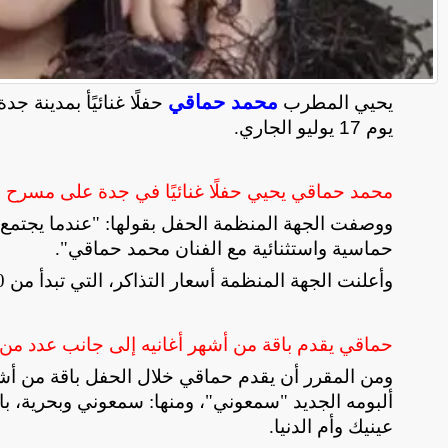
محمد حماقي
يحيي المطرب
حفلًا غنائيًأ بمدينة ج
يوم 17 يوليو الجاري
.
محمد حماقي يحيي حفلًا غنائيًا في جدة على مسرح 
ووصفت الجهة المنظمة الحفل بقولها: "عندما يجتمع ا
حماسية واستثنائية مع الفنان محمد حماقي
."
وأعلنت الجهة المنظمة أسعار التذاكر، التي تبدأ من 310 ريالات سعودية وتصل إلى 950 ريالًا سعوديًا
حماقي يقدم باقة من أشهر أغانيه إلى جانب عدد من 
ومن المقرر أن يقدم حماقي خلال الحفل باقة من أشهر
ألبومه الجديد "سمعوني"، ومنها: سمعوني وبحرية، بال
عينيك وأم الدنيا
.