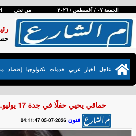
الجمعة ٠٧ / أغسطس / ٢٠٢٦
من نحن
ا
رئي
حسن
عاجل
أخبار
عربي
خدمات
تكنولوجيا
إقتصاد
مق
حماقي يحيي حفلًا في جدة 17 يوليو.. وهيفاء وهبي نجمة 3 حفلات في مصر والأردن
فنون
2026-07-05 04:11:47