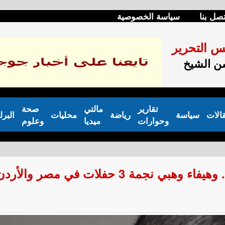
تصل بنا
سياسة الخصوصية
س التحرير
 الشيخ
تقارير
مالتي
صحة
الات
سياسة
رياضة
محليات
البرل
وحوارات
ميديا
وعلوم