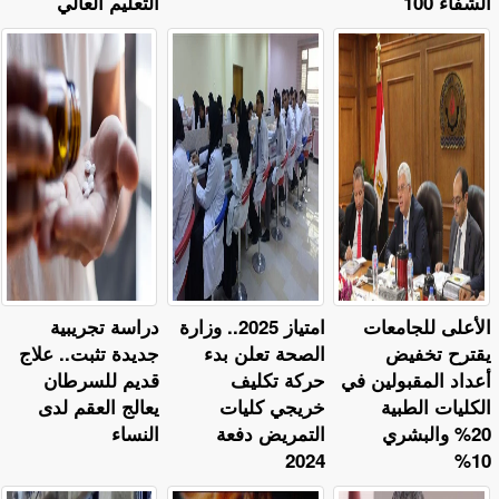
الشفاء 100
التعليم العالي
الأعلى للجامعات
امتياز 2025.. وزارة
دراسة تجريبية
يقترح تخفيض
الصحة تعلن بدء
جديدة تثبت.. علاج
أعداد المقبولين في
حركة تكليف
قديم للسرطان
الكليات الطبية
خريجي كليات
يعالج العقم لدى
20% والبشري
التمريض دفعة
النساء
2024
10%