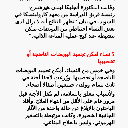
وقالت الدكتورة أنجليكا ليندن هيرشبرج،
رئيسة فريق الدراسة من معهد كارولينسكا في
السويد، في بيان "تظهر النتائج أنه لا يزال لدى
بعض النساء احتياطي من البويضات يمكن
تنشيطه عند كبح عملية المناعة الذاتية
".
5 نساء امكن تجميد البويضات الناضجة أو
تخصيبها
وفي خمس من النساء، أمكن تجميد البويضات
الناضجة أو تخصيبها. وزُرعت لاحقا أجنة في
ثلاث نساء، وولدن جميعهن أطفالا أصحاء
.
ولأسباب تتعلق بالسلامة، لم تنُقل الأجنة قبل
مرور عام على الأقل من انتهاء العلاج. وأفاد
الباحثون بالإبلاغ عن حالة واحدة من الآثار
الجانبية الخطيرة، وكانت مرتبطة بالتحفيز
الهرموني، وليس بالعلاج المناعي
.