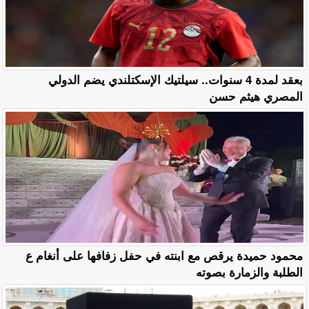
بعقد لمدة 4 سنوات.. سيلتيك الإسكتلندي يضم الدولي
المصري هيثم حسن
محمود حميدة يرقص مع ابنته في حفل زفافها على أنغام ع
الطلبة والزمارة بصوته