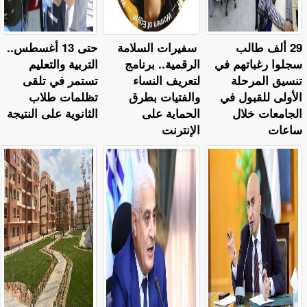
29 ألف طالب
سفيرات السلامة
حتى 13 أغسطس..
سجلوا رغباتهم في
الرقمية.. برنامج
التربية والتعليم
تنسيق المرحلة
لتعريف النساء
تستمر في تلقى
الأولى للقبول في
والفتيات بطرق
تظلمات طلاب
الجامعات خلال
الحماية على
الثانوية على النتيجة
ساعات
الإنترنت