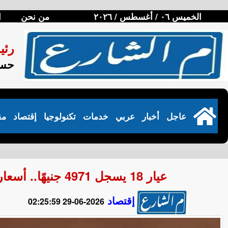
الخميس ٠٦ / أغسطس / ٢٠٢٦
من نحن
ا
رئي
حسن
عاجل
أخبار
عربي
خدمات
تكنولوجيا
إقتصاد
مق
عيار 18 يسجل 4971 جنيهًا.. أسعار الذهب في مصر اليوم الإثنين 29 يونيو 2026
إقتصاد
2026-06-29 02:25:59