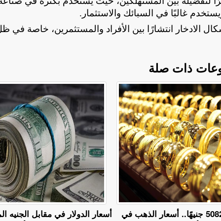
مصرية نظرًا لتفضيله بين المستهلكين، حيث يُستخدم بكثرة في صناعة
.
كال الادخار انتشارًا بين الأفراد والمستثمرين، خاصة في ظ
عات ذات صلة
عيار 18 يسجل 5082 جنيهًا.. أسعار الذهب في
أسعار الدولار في مقابل الجنيه 