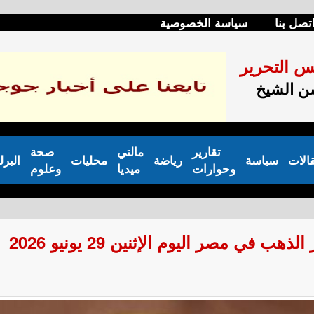
تصل بنا
سياسة الخصوصية
س التحرير
 الشيخ
تقارير
مالتي
صحة
الات
سياسة
رياضة
محليات
البرل
وحوارات
ميديا
وعلوم