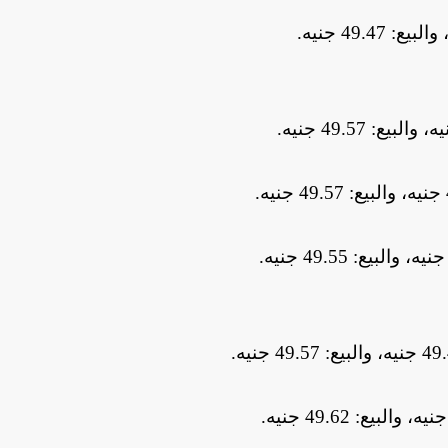
.
.
.
.
.
.