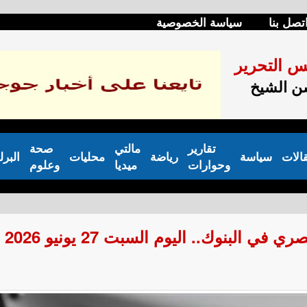
تصل بنا
سياسة الخصوصية
س التحرير
 الشيخ
تقارير
مالتي
صحة
الات
سياسة
رياضة
محليات
البرل
وحوارات
ميديا
وعلوم
 البنوك.. اليوم السبت 27 يونيو 2026