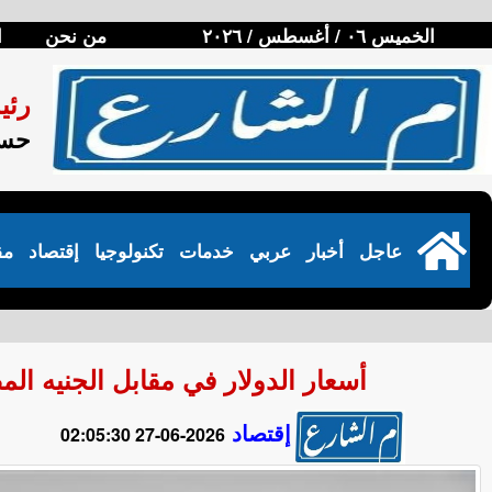
الخميس ٠٦ / أغسطس / ٢٠٢٦
من نحن
ا
رئي
حسن
عاجل
أخبار
عربي
خدمات
تكنولوجيا
إقتصاد
مق
أسعار الدولار في مقابل الجنيه المصري في
إقتصاد
2026-06-27 02:05:30