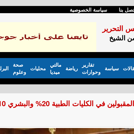
تصل بنا
سياسة الخصوصية
س التحرير
 الشيخ
تقارير
مالتي
صحة
الات
سياسة
رياضة
محليات
البرل
وحوارات
ميديا
وعلوم
في الكليات الطبية 20% والبشري 10%