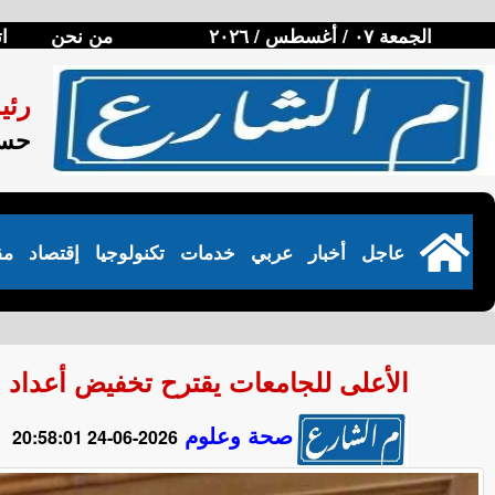
الجمعة ٠٧ / أغسطس / ٢٠٢٦
من نحن
ا
رئي
حسن
عاجل
أخبار
عربي
خدمات
تكنولوجيا
إقتصاد
مق
الأعلى للجامعات يقترح تخفيض أعداد المقبولين 
صحة وعلوم
2026-06-24 20:58:01