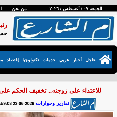
الجمعة ٠٧ / أغسطس / ٢٠٢٦
من نحن
ا
رئي
حسن
عاجل
أخبار
عربي
خدمات
تكنولوجيا
إقتصاد
مق
للاعتداء على زوجته.. تخفيف الحكم على الفنان مح
تقارير وحوارات
2026-06-23 22:59:03