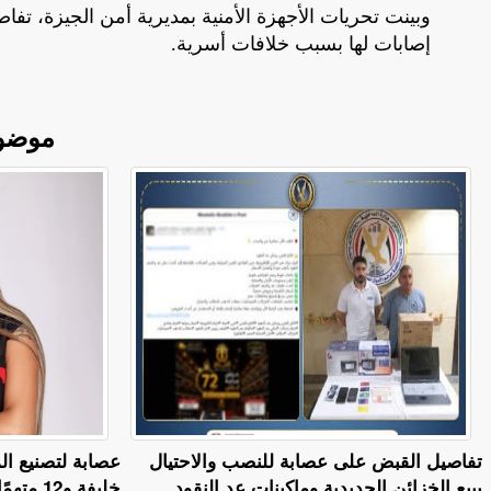
وبينت تحريات الأجهزة الأمنية بمديرية أمن الجيزة، تفا
إصابات لها بسبب خلافات أسرية.
موضو
تفاصيل القبض على عصابة للنصب والاحتيال
عصابة لتصنيع ال
ببيع الخزائن الحديدية وماكينات عد النقود
خليفة و12 متهمًا إلى المفتي