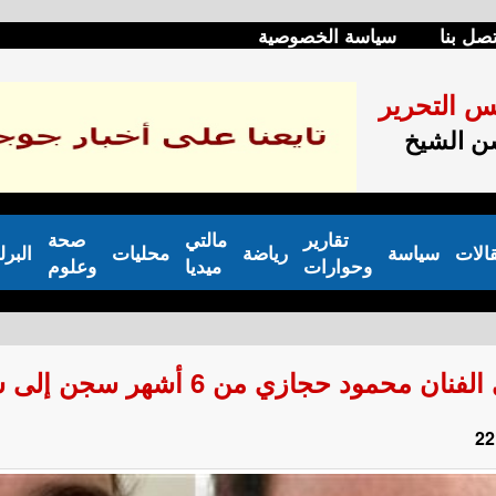
تصل بنا
سياسة الخصوصية
س التحرير
 الشيخ
تقارير
مالتي
صحة
الات
سياسة
رياضة
محليات
البرل
وحوارات
ميديا
وعلوم
مود حجازي من 6 أشهر سجن إلى شهر