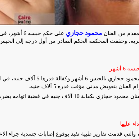
محمود حجازي
على حكم حبسه 6 أشهر
رية، وخففت المحكمة الحكم الصادر من أول درجة إلى الحبس
 أشهر
وعاقبت محكمة جنح 6 أكتوبر، في وقت سابق، الفنان محمود حجازي بالحبس 6 أشهر وكفالة ق
ان بتعويض مدني مؤقت قدره 5 آلاف جنيه.
وكانت النيابة العامة في أكتوبر قد قررت إخلاء سبيل الفنان محمود حجازي بكفالة 10 آلاف جنيه في قضية اتهامه
اء عليها
، والتي قدمت تقارير طبية تفيد بوقوع إصابات جسدية جراء الاعت