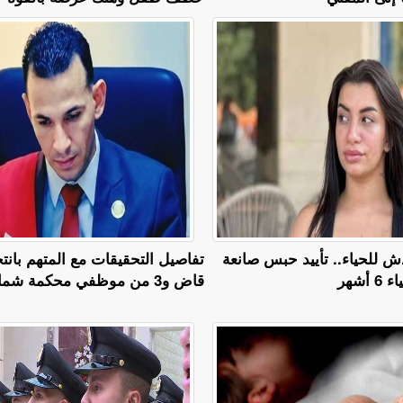
 للحياء.. تأييد حبس صانعة
تفاصيل التحقيقات مع المتهم بان
أشهر
قاض و3 من موظفي محكمة شمال القاهرة