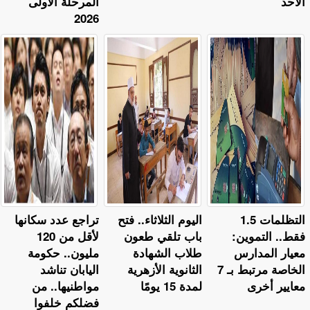
الأحد
المرحلة الأولى
2026
التظلمات 1.5
اليوم الثلاثاء.. فتح
تراجع عدد سكانها
فقط.. التموين:
باب تلقي طعون
لأقل من 120
معيار المدارس
طلاب الشهادة
مليون.. حكومة
الخاصة مرتبط بـ 7
الثانوية الأزهرية
اليابان تناشد
معايير أخرى
لمدة 15 يومًا
مواطنيها.. من
فضلكم خلفوا