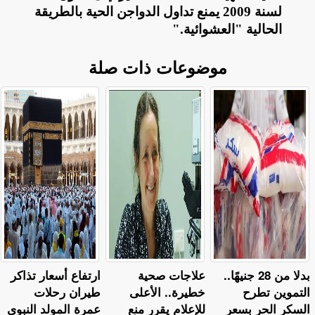
لسنة 2009 يمنع تداول الدواجن الحية بالطريقة
الحالية "العشوائية
".
موضوعات ذات صلة
بدلا من 28 جنيهًا..
علاجات صحية
ارتفاع أسعار تذاكر
التموين تطرح
خطيرة.. الأعلى
طيران رحلات
السكر الحر بسعر
للإعلام يقرر منع
عمرة المولد النبوي