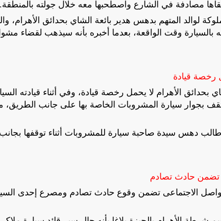
كة لوالد المتهم بدهس هدير بائعة الشاي بحدائق الأهرام، وال
ه بالسيارة وقت الواقعة، بعدما أخبره بأنه سيذهب لقضاء مشوا
ل رخصة قيادة
 بحدائق الأهرام لا يحمل رخصة قيادة، وفي أثناء قيادته السيا
تقف بجوار سيارة المشروبات الخاصة بها على جانب الطريق، ما
ى طالب دهس سيدة صاحبة سيارة للمشروبات أثناء توقفها بجانب
 تضمن حادث تصادم
التواصل الاجتماعى تضمن وقوع حادث تصادم ومصرع إحدى السي
18 يونيو الجارى تلقي قسم شرطة الأهرام بالجيزة بلاغا بأنه حال سير قائد سيارة ملاكى