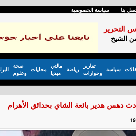
صل بنا
سياسة الخصوصية
س التحرير
 الشيخ
تقارير
مالتي
صحة
الات
سياسة
رياضة
محليات
البرل
وحوارات
ميديا
وعلوم
دث دهس هدير بائعة الشاي بحدائق الأهرام