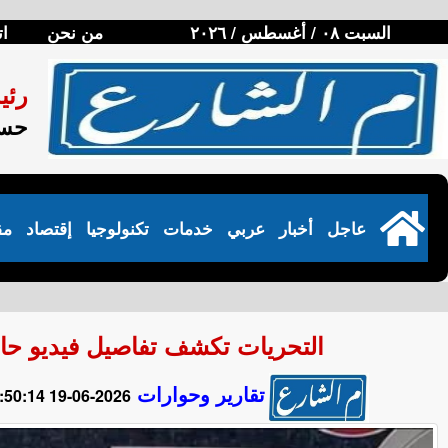
السبت ٠٨ / أغسطس / ٢٠٢٦
من نحن
ات
رئي
حسن
عاجل
أخبار
عربي
خدمات
تكنولوجيا
إقتصاد
مق
التحريات تكشف تفاصيل فيديو حا
تقارير وحوارات
2026-06-19 19:50:14