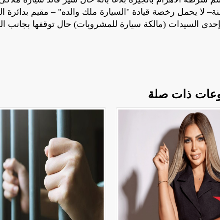
ية التراخيص" برعونة تبين أن السائق (طالب 15 سنة– لا يحمل رخصة قيادة "السيارة ملك والده" – مقيم بدائ
إحدى السيدات (مالكة سيارة للمشروبات) حال توقفها بجانب ا
عات ذات صلة