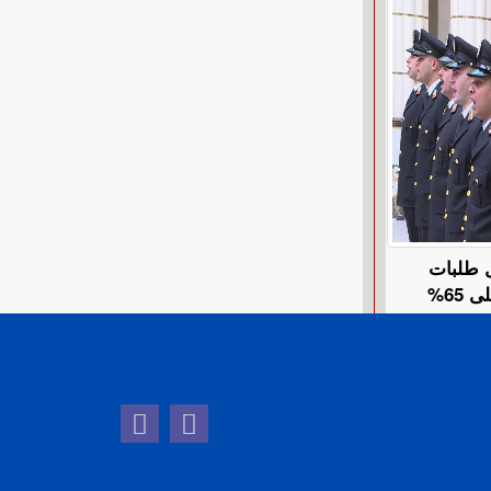
ل طلبات
65%