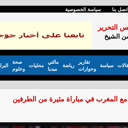
تصل بنا
سياسة الخصوصية
س التحرير
 الشيخ
تقارير
مالتي
صحة
الات
سياسة
رياضة
محليات
البرل
وحوارات
ميديا
وعلوم