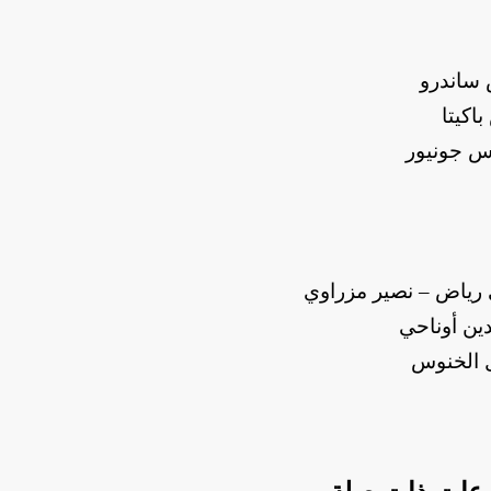
 ساندرو
اكيتا
وس جونيور
رياض – نصير مزراوي
ين أوناحي
ل الخنوس
عات ذات صلة