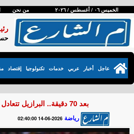
الخميس ٠٦ / أغسطس / ٢٠٢٦
من نحن
ا
رئي
حسن
عاجل
أخبار
عربي
خدمات
تكنولوجيا
إقتصاد
مق
بعد 70 دقيقة.. البرازيل تتعادل مع المغرب في مباراة مثيرة من الطرفين
رياضة
2026-06-14 02:40:00