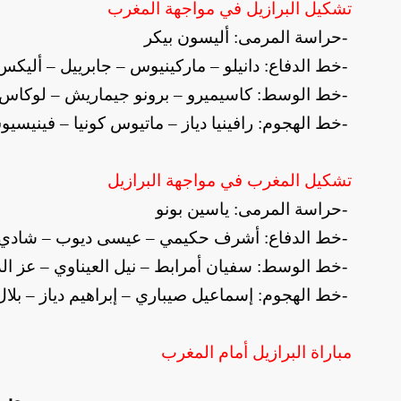
تشكيل البرازيل في مواجهة المغرب
-
حراسة المرمى: أليسون بيكر
-
خط الدفاع: دانيلو – ماركينيوس – جابرييل – أليكس
-
خط الوسط: كاسيميرو – برونو جيماريش – لوكاس ب
-
خط الهجوم: رافينيا دياز – ماتيوس كونيا – فينيسي
تشكيل المغرب في مواجهة البرازيل
-
حراسة المرمى: ياسين بونو
-
خط الدفاع: أشرف حكيمي – عيسى ديوب – شادي 
-
خط الوسط: سفيان أمرابط – نيل العيناوي – عز الد
-
خط الهجوم: إسماعيل صيباري – إبراهيم دياز – بلا
مباراة البرازيل أمام المغرب
موضو