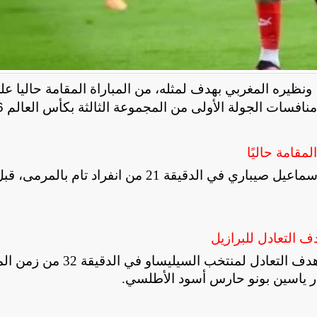
ونظيره المغربي بهدف لمثله، من المباراة المقامة حاليا عل
سات الجولة الأولى من المجموعة الثالثة بكأس العالم 2026.
مقامة حاليًا
بدأ منتخب المغرب التهديف في المباراة عن طريق إسماعيل صيباري في الدقيقة 21 من انفراد تام با
 التعادل للبرازيل
ونجح فينيسيوس جونيور نجم ريال مدريد في إدراك هدف التعادل لمنتخب السيل
ار ياسين بونو حارس أسود الأطلسي
.