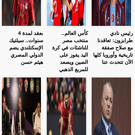
رئيس نادي
كأس العالم..
بعقد لمدة 4
طرابزون: تعاقدنا
منتخب مصر
سنوات.. سيلتيك
مع صلاح صفقة
للناشئات في كرة
الإسكتلندي يضم
تاريخية وأوروبا كلها
اليد يفوز على
الدولي المصري
الآن تتحدث عنا
الصين ويصعد
هيثم حسن
للمربع الذهبي