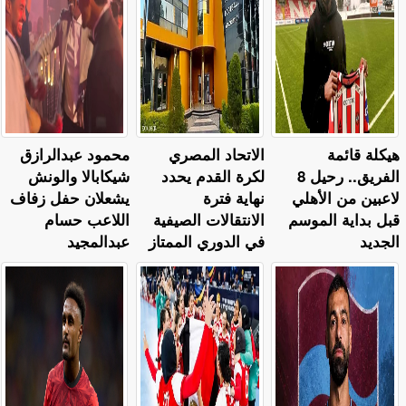
هيكلة قائمة
الاتحاد المصري
محمود عبدالرازق
الفريق.. رحيل 8
لكرة القدم يحدد
شيكابالا والونش
لاعبين من الأهلي
نهاية فترة
يشعلان حفل زفاف
قبل بداية الموسم
الانتقالات الصيفية
اللاعب حسام
الجديد
في الدوري الممتاز
عبدالمجيد