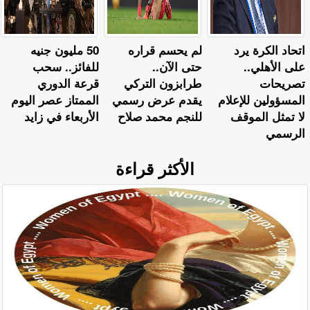
اتحاد الكرة يرد
لم يحسم قراره
50 مليون جنيه
على الأهلي..
حتى الآن..
للفائز.. سحب
تصريحات
طرابزون التركي
قرعة الدوري
المسؤولين للإعلام
يقدم عرض رسمي
الممتاز عصر اليوم
لا تمثل الموقف
للنجم محمد صلاح
الأربعاء في زايد
الرسمي
الأكثر قراءة