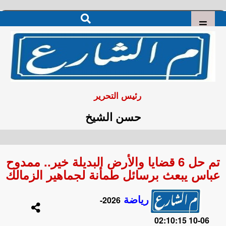
رئيس التحرير
حسن الشيخ
تم حل 6 قضايا والأرض البديلة خير.. ممدوح
عباس يبعث برسائل طمأنة لجماهير الزمالك
رياضة
2026-
06-10 02:10:15