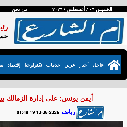
الخميس ٠٦ / أغسطس / ٢٠٢٦
من نحن
ا
رئي
حسن
عاجل
أخبار
عربي
خدمات
تكنولوجيا
إقتصاد
مق
أيمن يونس: على إدارة الزمالك بيع 
رياضة
2026-06-10 01:48:19