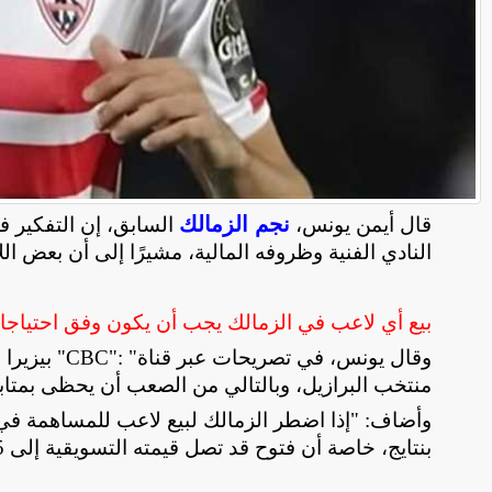
نجم الزمالك
قال أيمن يونس،
السابق، إن التفكير ف
النادي الفنية وظروفه المالية، مشيرًا إلى أن بعض ال
بيع أي لاعب في الزمالك يجب أن يكون وفق احتياجات 
وقال يونس، في تصريحات عبر قناة
"CBC": "
بيزيرا
منتخب البرازيل، وبالتالي من الصعب أن يحظى بمتاب
وأضاف: "إذا اضطر الزمالك لبيع لاعب للمساهمة في ح
بنتايج، خاصة أن فتوح قد تصل قيمته التسويقية إلى 5 ملايين دولار بعد كأس العالم