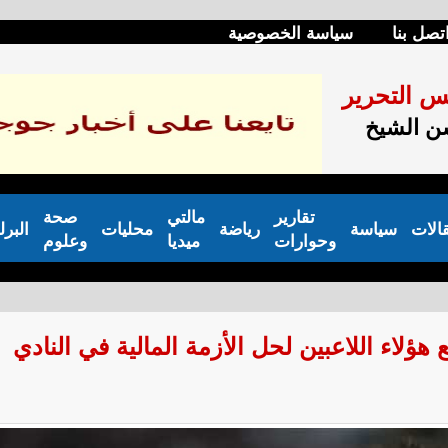
تصل بنا
سياسة الخصوصية
س التحرير
 الشيخ
تقارير
مالتي
صحة
الات
سياسة
رياضة
محليات
البرل
وحوارات
ميديا
وعلوم
هؤلاء اللاعبين لحل الأزمة المالية في النادي