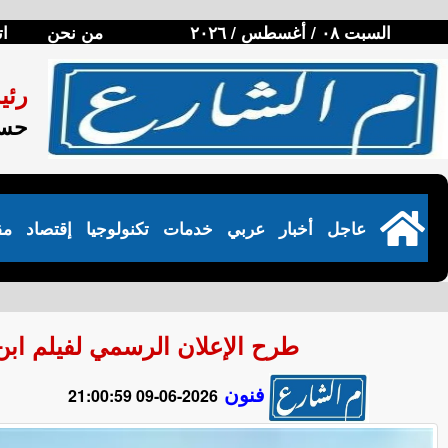
السبت ٠٨ / أغسطس / ٢٠٢٦
من نحن
ات
رئي
حسن
عاجل
أخبار
عربي
خدمات
تكنولوجيا
إقتصاد
مق
طرح الإعلان الرسمي لفيلم ابن
فنون
2026-06-09 21:00:59