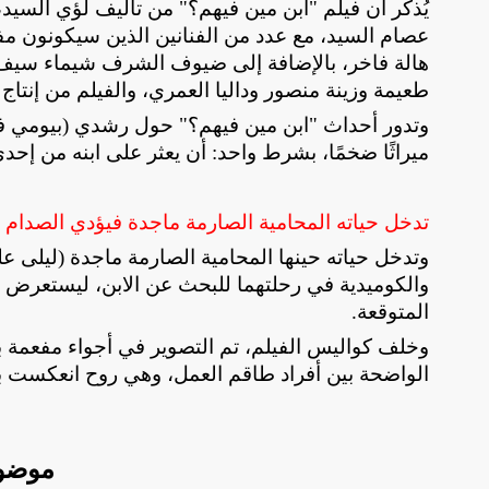
يُذكر أن فيلم "ابن مين فيهم؟" من تأليف لؤي السي
عصام السيد، مع عدد من الفنانين الذين سيكونون مفاج
هالة فاخر، بالإضافة إلى ضيوف الشرف شيماء سيف و
طعيمة وزينة منصور وداليا العمري، والفيلم من إنت
وتدور أحداث "ابن مين فيهم؟" حول رشدي (بيومي فؤا
ميراثًا ضخمًا، بشرط واحد: أن يعثر على ابنه من إحدى
تدخل حياته المحامية الصارمة ماجدة فيؤدي الصدام 
وتدخل حياته حينها المحامية الصارمة ماجدة (ليلى ع
والكوميدية في رحلتهما للبحث عن الابن، ليستعرض ا
المتوقعة
.
وخلف كواليس الفيلم، تم التصوير في أجواء مفعمة 
الواضحة بين أفراد طاقم العمل، وهي روح انعكست بس
موضو