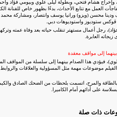
د، وإخراج هشام فتحي، وبطولة ليلى علوي وبيومي فؤاد وأحم
آت العمل مع تتابع الأحداث، بدءًا بظهور خاص للفنانة الكب
دينا محسن (ويزو) ورانيا يوسف وانتصار، ومشاركة محمد
اج ڤوكس ستوديوز واستوديوهات دبي
.
د)، رجل أعمال مستهتر تنقلب حياته بعد وفاة عمته وتركها
 زيجاته العابرة
.
بينهما إلى مواقف معقدة
لوي)، فيؤدي هذا الصدام بينهما إلى سلسلة من المواقف الم
لفيلم موضوعات مهمة مثل المسؤولية والعلاقات والروابط 
بالطاقة والمرح، اتسمت بلحظات من الضحك الصادق والكيمي
لاسة على أدائهم أمام الكاميرا
.
عات ذات صلة