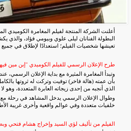
أعلنت الشركة المنتجة لفيلم المغامرة الكوميدي الم
البطولة الفنانان ليلى علوي وبيومي فؤاد، والذي ي
تعيشها شخصيات الفيلم؛ استعدادًا لإطلاق في جميع صالات الس
طرح الإعلان الرسمي للفيلم الكوميدي "إبن مين فيه
وتبدأ المغامرة المثيرة مع بداية الإعلان الرسمي، عن
بأن عمته (هالة فاخر) توفيت وتركت له ثروتها بالكام
الذي أنجبه من إحدى زيجاته العابرة المتعددة، وهو لا ي
وطوال الإعلان الرسمي يدخل المشاهد في رحلة مع ل
خلفيات متعددة وفي عوالم واقعية وأخرى غريبة الأطو
الفيلم من تأليف لؤي السيد وإخراج هشام فتحي وبط