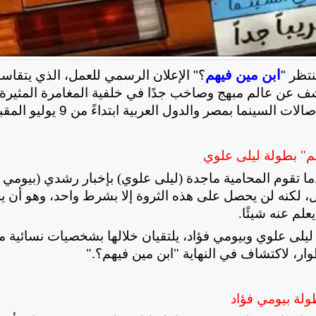
ابن مين فيهم
نتظر "
؟" الإعلان الرسمي للعمل، الذي يتقاسم
كشف عن عالم مبهج وصاخب جدًا في خلفية المغامرة المثيرة 
ينما بمصر والدول العربية ابتداءً من 9 يوليو المقبل
م" بطولة ليلى علوي
دما تقوم المحامية ماجدة (ليلى علوي) بإخبار رشدي (بيومي ف
ل، لكنه لن يحصل على هذه الثروة إلا بشرط واحد، وهو أن يج
علم عنه شيئًا
.
يلى علوي وبيومي فؤاد، يلتقيان خلالها بشخصيات نسائية م
ار، لاكتشاف في النهاية "ابن مين فيهم؟
".
ولة بيومي فؤاد