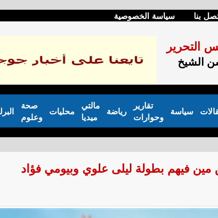
صل بنا
سياسة الخصوصية
س التحرير
 الشيخ
تقارير
مالتي
صحة
الات
سياسة
رياضة
محليات
البرل
وحوارات
ميديا
وعلوم
 مين فيهم بطولة ليلى علوي وبيومي فؤاد