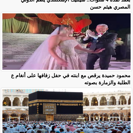
المصري هيثم حسن
محمود حميدة يرقص مع ابنته في حفل زفافها على أنغام ع
الطلبة والزمارة بصوته