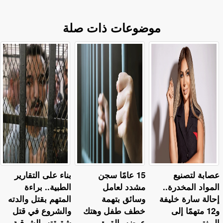
موضوعات ذات صلة
عصابة لتصنيع
15 عامًا سجن
بناء على التقارير
المواد المخدرة..
مشدد لعامل
الطبية.. براءة
إحالة سارة خليفة
وسائق بتهمة
المتهم بقتل والدته
و12 متهمًا إلى
خطف طفل وهتك
والشروع في قتل
المفتي
عرضه بالقوة
شقيقته بالشرقية