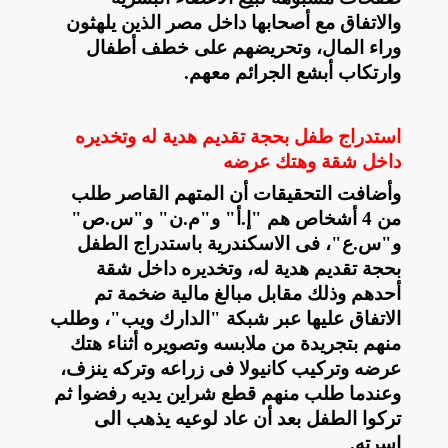
والاتفاق مع أصحابها داخل مصر الذين يلهثون
وراء المال، وتحريضهم على خطف أطفال
وارتكاب أبشع الجرائم معهم
.
استدراج طفل بحجة تقديم هدية له وتخديره
داخل شقة وهتك عرضه
وأضافت التحقيقات أن المتهم القاصر طلب
من 4 أشخاص هم "إ.أ" و"م.ن" و"س.ص"
و"س.ع"، فى الاسكندرية باستدراج الطفل
بحجة تقديم هدية له، وتخديره داخل شقة
أحدهم وذلك مقابل مبالغ مالية ضخمة تم
الاتفاق عليها عبر شبكة "الدارك ويب"، وطلب
منهم بتجريدة من ملابسه وتصويره أثناء هتك
عرضه وتركيب كانيولا فى زراعه وتركه ينزف،
وعندما طلب منهم قطع شراين يديه رفضوا ثم
تركوا الطفل بعد أن عاد لوعيه يذهب الى
اسرته
.