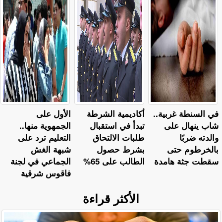
في السنطة غربية..
أكاديمية الشرطة
الأول على
شاب ينهال على
تبدأ في استقبال
الجمهوية منها..
والدته ضربًا
طلبات الالتحاق
التعليم ترد على
بالخرطوم حتى
بشرط حصول
شبهة الغش
سقطت جثة هامدة
الطالب على 65%
الجماعي في لجنة
فاقوس شرقية
الأكثر قراءة