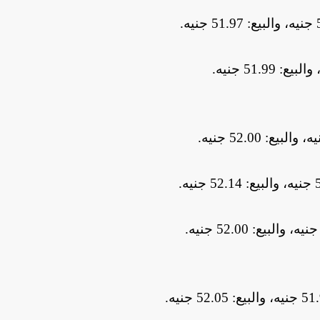
.
.
.
.
.
.