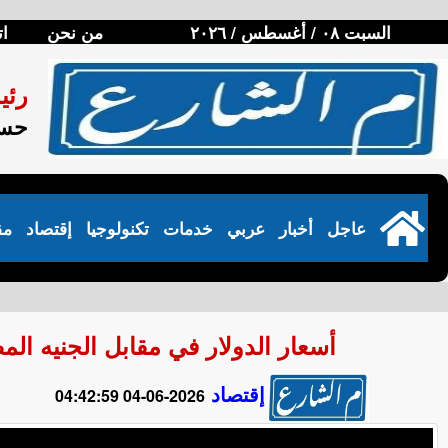
السبت ٠٨ / أغسطس / ٢٠٢٦
من نحن
ات
رئي
حسن
عاجل
أخبار
عربي
خدمات
تكنولوجيا
إقتصاد
مق
أسعار الدولار في مقابل الجنيه المصري في
إقتصاد
2026-06-04 04:42:59