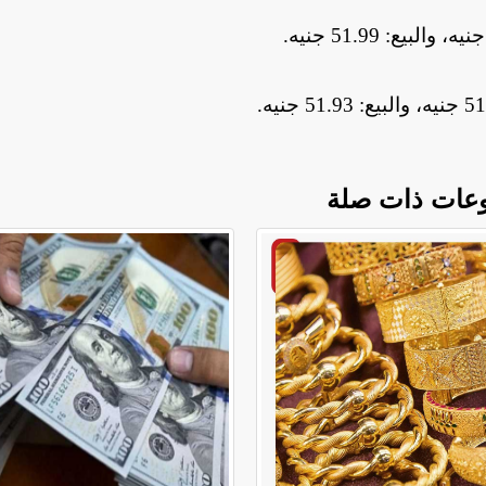
.
.
عات ذات صلة