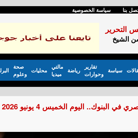
صل بنا
سياسة الخصوصية
س التحرير
 الشيخ
تقارير
مالتي
صحة
الات
سياسة
رياضة
محليات
البرل
وحوارات
ميديا
وعلوم
 البنوك.. اليوم الخميس 4 يونيو 2026