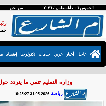
الخميس ٠٦ / أغسطس / ٢٠٢٦
من نحن
ا
رئي
حسن
عاجل
أخبار
عربي
خدمات
تكنولوجيا
إقتصاد
مق
وزارة التعليم تنفي ما يتردد حول ج
رياضة
2026-05-31 19:45:27