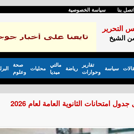
تصل بنا
سياسة الخصوصية
س التحرير
 الشيخ
تقارير
مالتي
صحة
الات
سياسة
رياضة
محليات
البرل
وحوارات
ميديا
وعلوم
دول امتحانات الثانوية العامة لعام 2026