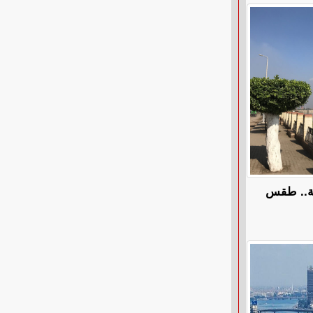
ة.. طقس