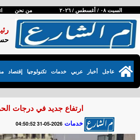
السبت ٠٨ / أغسطس / ٢٠٢٦
من نحن
ات
رئي
حسن
عاجل
أخبار
عربي
خدمات
تكنولوجيا
إقتصاد
مق
ارتفاع جديد في درجات الحرارة.. 
خدمات
2026-05-31 04:50:52