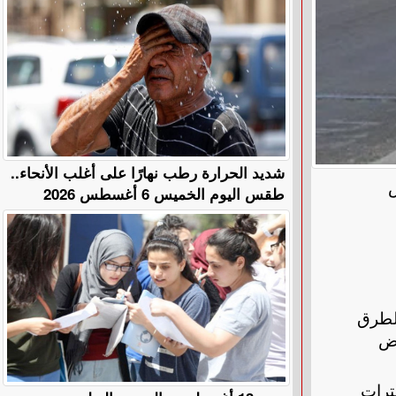
​شديد الحرارة رطب نهارًا على أغلب الأنحاء..
س
طقس اليوم الخميس 6 أغسطس 2026
 الطرق
اض
ترات