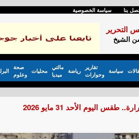
صل بنا
سياسة الخصوصية
س التحرير
 الشيخ
تقارير
مالتي
صحة
الات
سياسة
رياضة
محليات
البرل
وحوارات
ميديا
وعلوم
طقس اليوم الأحد 31 مايو 2026