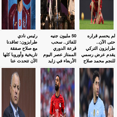
لم يحسم قراره
50 مليون جنيه
رئيس نادي
حتى الآن..
للفائز.. سحب
طرابزون: تعاقدنا
طرابزون التركي
قرعة الدوري
مع صلاح صفقة
يقدم عرض رسمي
الممتاز عصر اليوم
تاريخية وأوروبا كلها
للنجم محمد صلاح
الأربعاء في زايد
الآن تتحدث عنا