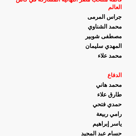
العالم
جراس المرمى
محمد الشناوي
مصطفى شوبير
المهدي سليمان
محمد علاء
الدفاع
محمد هاني
طارق علاء
حمدي فتحي
رامي ربيعة
ياسر إبراهيم
حسام عبد المجيد