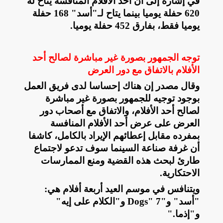
في إشارة إلى أن أحد الأفلام المنافسة يتاح له
620 حفلة يوميا بينما يتاح لـ"أسد" 168 حفلة
يوميا فقط، بفارق 452 حفلة يوميا
.
توجه الجمهور بصورة غير مباشرة لصالح أحد
الأفلام بالاتفاق مع دور العرض
وقال مصدر إن هناك إحساسا لدى فريق العمل
بوجود توجيه للجمهور بصورة غير مباشرة
لصالح أحد الأفلام، والاتفاق مع أصحاب دور
العرض على عرض أحد الأفلام المنافسة
بمفرده مقابل إعطائهم الإيراد بالكامل، كاشفا
أن غرفة صناعة السينما سوف تدعو لاجتماع
طارئ لبحث هذه القضية ومنع الممارسات
الاحتكارية
.
ويتنافس في موسم العيد أربعة أفلام هي:
"أسد" و"7
Dogs"
و"الكلام على إيه"
و"إذما
".