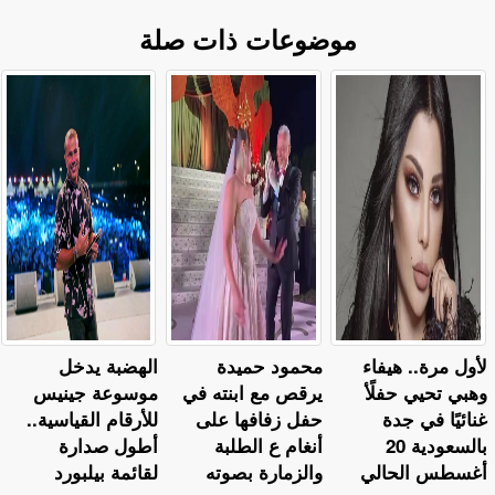
موضوعات ذات صلة
لأول مرة.. هيفاء
محمود حميدة
الهضبة يدخل
وهبي تحيي حفلًأ
يرقص مع ابنته في
موسوعة جينيس
غنائيًا في جدة
حفل زفافها على
للأرقام القياسية..
بالسعودية 20
أنغام ع الطلبة
أطول صدارة
أغسطس الحالي
والزمارة بصوته
لقائمة بيلبورد