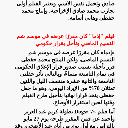
صادق وتحمل نفس الاسم، ويعتبر الفيلم أولى
تجارب محمد صادق الإخراجية، وإنتاج محمد
حفظى وهانى أسامة
.
فيلم "إذما" كان مقررًا عرضه في موسم شم
النسيم الماضي وتأجل بقرار حكومي
«
إذما» كان مقررًا عرضه فى موسم شم
النسيم الماضى، ولكن المنتج محمد حفظى
قرر تأجيله بسبب صدور قرار الإغلاق الحكومى
فى تمام التاسعة مساءً، وبالتالى تأثر حفلتى
التاسعة والثانية عشرة منتصف الليل واللتين
تمثلان 70% من الإيراد اليومى، وهو ما جعل
حفظى يتخذ قرارا نهائيا بتأجيل طرح الفيلم
وقتها لحين استقرار الأوضاع
.
أما فيلم «7
Dogs»
بطولة كريم عبد العزيز
وأحمد عز، فمن المقرر طرحه يوم 27 مايو
بالتزامن مع أول يوم من أيام عيد الأضحى، وقد