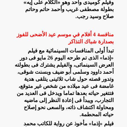
وفيلم كوميدى واحد وهو «الكلام على إيه»
بطولة مصطفى غريب وأحمد حاتم وحاتم
صلاح وسيد رجب
.
منافسة 4 أفلام في موسم عيد الأضحى للفوز
بصدارة شباك التذاكر
تبدأ أولى المنافسات السينمائية مع فيلم
«إذما» الذى تم طرحه اليوم 26 مايو فى دور
العرض السينمائى، والفيلم يشترك فى بطولته
أحمد داوود وسلمى أبو ضيف وبسنت شوقى،
وتدور قصته حول شاب ثلاثينى يتلقى هدية
غامضة فى عيد ميلاده من شخص غير متوقع،
فتتغير حياته بعدها تماما ويدخل فى العديد من
التجارب، ويبدأ فى إعادة النظر إلى ماضيه
ومحاولة اكتشاف ذاته، والسعى نحو إصلاح
حياته المحطمة
.
فيلم «إذما» مأخوذ عن رواية للكاتب محمد