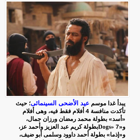
عيد الأضحى السينمائى
يبدأ غدا موسم
؛ حيث
تأكدت منافسة 4 أفلام فقط فيه، وهى أفلام
«أسد» بطولة محمد رمضان ورزان جمال،
و«7
Dogs»
بطولة كريم عبد العزيز وأحمد عز،
و«إذما» بطولة أحمد داوود وسلمى أبو ضيف،