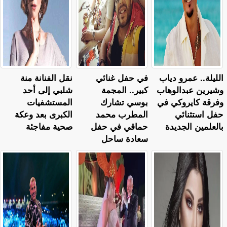
الليلة.. عمرو دياب
في حفل غنائي
نقل الفنانة منة
وشيرين عبدالوهاب
كبير.. المجمة
شلبي إلى أحد
وفرقة كايروكي في
بوسي تشارك
المستشفيات
حفل استثنائي
المطرب محمد
الكبرى بعد وعكة
بالعلمين الجديدة
حماقي في حفل
صحية مفاجئة
سعادة ساحل