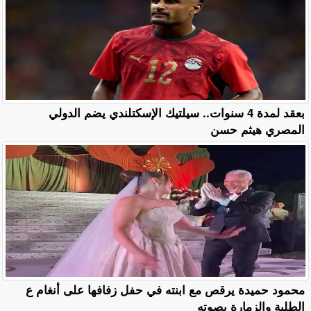
بعقد لمدة 4 سنوات.. سيلتيك الإسكتلندي يضم الدولي
المصري هيثم حسن
محمود حميدة يرقص مع ابنته في حفل زفافها على أنغام ع
الطلبة والزمارة بصوته