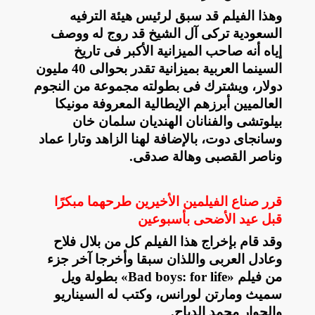
وهذا الفيلم قد سبق لرئيس هيئة الترفيه
السعودية تركى آل الشيخ قد روج له ووصف
إياه أنه صاحب الميزانية الأكبر فى تاريخ
السينما العربية بميزانية تقدر بحوالى 40 مليون
دولار، ويشترك فى بطولته مجموعة من النجوم
العالميين أبرزهم الإيطالية المعروفة مونيكا
بيلوتشى والفنانان الهنديان سلمان خان
وسانجاى دوت، بالإضافة لهنا الزاهد وتارا عماد
وناصر القصبى وهالة صدقى
.
قرر صناع الفيلمين الأخيرين طرحهما مبكرًا
قبل عيد الأضحى بأسبوعين
وقد قام بإخراج هذا الفيلم كل من بلال فلاح
وعادل العربى واللذان سبقا وأخرجا آخر جزء
من فيلم
«Bad boys: for life»
بطولة ويل
سميث ومارتن لورانس، وكتب له السيناريو
والحوار محمد الدباح
.