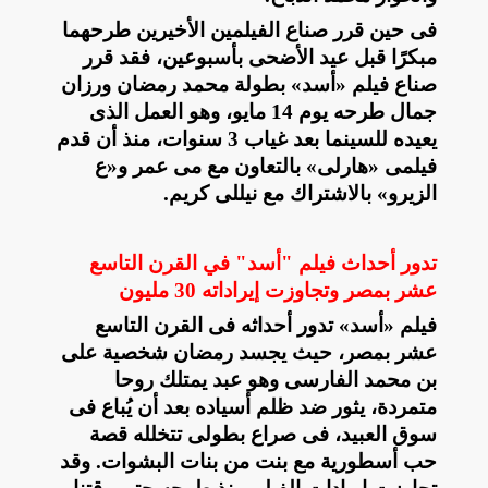
فى حين قرر صناع الفيلمين الأخيرين طرحهما
مبكرًا قبل عيد الأضحى بأسبوعين، فقد قرر
صناع فيلم «أسد» بطولة محمد رمضان ورزان
جمال طرحه يوم 14 مايو، وهو العمل الذى
يعيده للسينما بعد غياب 3 سنوات، منذ أن قدم
فيلمى «هارلى» بالتعاون مع مى عمر و«ع
الزيرو» بالاشتراك مع نيللى كريم
.
تدور أحداث فيلم "أسد" في القرن التاسع
عشر بمصر وتجاوزت إيراداته 30 مليون
فيلم «أسد» تدور أحداثه فى القرن التاسع
عشر بمصر، حيث يجسد رمضان شخصية على
بن محمد الفارسى وهو عبد يمتلك روحا
متمردة، يثور ضد ظلم أسياده بعد أن يُباع فى
سوق العبيد، فى صراع بطولى تتخلله قصة
حب أسطورية مع بنت من بنات البشوات. وقد