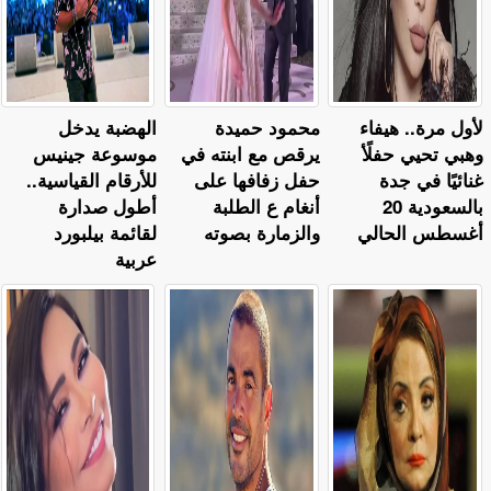
لأول مرة.. هيفاء
محمود حميدة
الهضبة يدخل
وهبي تحيي حفلًأ
يرقص مع ابنته في
موسوعة جينيس
غنائيًا في جدة
حفل زفافها على
للأرقام القياسية..
بالسعودية 20
أنغام ع الطلبة
أطول صدارة
أغسطس الحالي
والزمارة بصوته
لقائمة بيلبورد
عربية