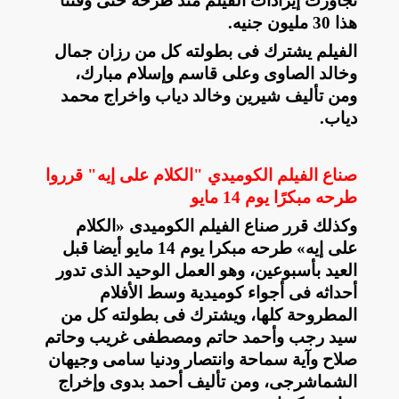
تجاوزت إيرادات الفيلم منذ طرحه حتى وقتنا
هذا 30 مليون جنيه
.
الفيلم يشترك فى بطولته كل من رزان جمال
وخالد الصاوى وعلى قاسم وإسلام مبارك،
ومن تأليف شيرين وخالد دياب واخراج محمد
دياب
.
صناع الفيلم الكوميدي "الكلام على إيه" قرروا
طرحه مبكرًا يوم 14 مايو
وكذلك قرر صناع الفيلم الكوميدى «الكلام
على إيه» طرحه مبكرا يوم 14 مايو أيضا قبل
العيد بأسبوعين، وهو العمل الوحيد الذى تدور
أحداثه فى أجواء كوميدية وسط الأفلام
المطروحة كلها، ويشترك فى بطولته كل من
سيد رجب وأحمد حاتم ومصطفى غريب وحاتم
صلاح وآية سماحة وانتصار ودنيا سامى وجيهان
الشماشرجى، ومن تأليف أحمد بدوى وإخراج