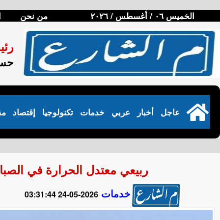
الخميس ٠٦ / أغسطس / ٢٠٢٦
من نحن
ا
رئي
حسن
عاجل
أخبار
عربي
خدمات
تكنولوجيا
إقتصاد
مق
ربيعي معتدل الحرارة في الصباح الباك
خدمات
2026-05-24 03:31:44