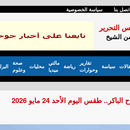
تصل بنا
سياسة الخصوصية
س التحرير
 الشيخ
تقارير
مالتي
صحة
الات
سياسة
رياضة
محليات
البرل
وحوارات
ميديا
وعلوم
ر.. طقس اليوم الأحد 24 مايو 2026