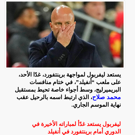
يستعد ليفربول لمواجهة برينتفورد، غدًا الأحد،
على ملعب “أنفيلد”، في ختام منافسات
البريميرليج، وسط أجواء خاصة تحيط بمستقبل
محمد صلاح
، الذي ارتبط اسمه بالرحيل عقب
نهاية الموسم الجاري
.
ليفربول يستعد غدًأ لمباراته الأخيرة في
الدوري أمام برينتفورد في أنفيلد