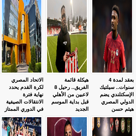
بعقد لمدة 4
هيكلة قائمة
الاتحاد المصري
سنوات.. سيلتيك
الفريق.. رحيل 8
لكرة القدم يحدد
الإسكتلندي يضم
لاعبين من الأهلي
نهاية فترة
الدولي المصري
قبل بداية الموسم
الانتقالات الصيفية
هيثم حسن
الجديد
في الدوري الممتاز