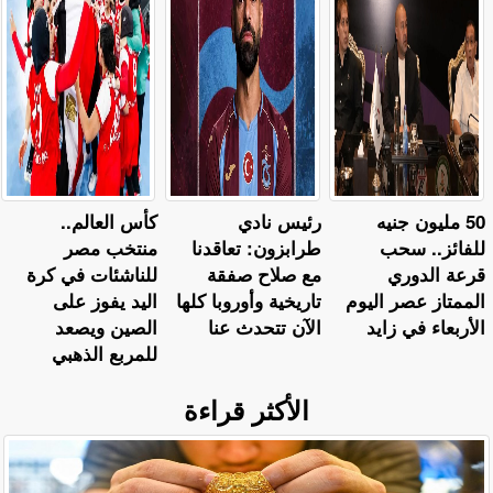
50 مليون جنيه
رئيس نادي
كأس العالم..
للفائز.. سحب
طرابزون: تعاقدنا
منتخب مصر
قرعة الدوري
مع صلاح صفقة
للناشئات في كرة
الممتاز عصر اليوم
تاريخية وأوروبا كلها
اليد يفوز على
الأربعاء في زايد
الآن تتحدث عنا
الصين ويصعد
للمربع الذهبي
الأكثر قراءة