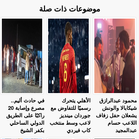
موضوعات ذات صلة
محمود عبدالرازق
الأهلي يتحرك
في حادث أليم..
شيكابالا والونش
رسميًا للتفاوض مع
مصرع وإصابة 20
يشعلان حفل زفاف
جوردان مينديز
راكبًا على الطريق
اللاعب حسام
لاعب وسط منتخب
الدولي الساحلي
عبدالمجيد
كاب فيردي
بكفر الشيخ