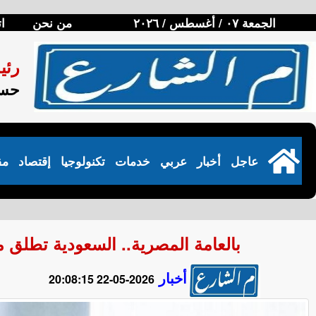
الجمعة ٠٧ / أغسطس / ٢٠٢٦
من نحن
ا
رئي
حسن
عاجل
أخبار
عربي
خدمات
تكنولوجيا
إقتصاد
مق
بالعامة المصرية.. السعودية تطلق م
أخبار
2026-05-22 20:08:15