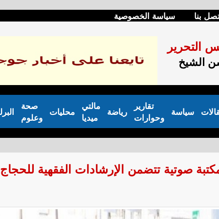
تصل بنا
سياسة الخصوصية
س التحرير
 الشيخ
تقارير
مالتي
صحة
الات
سياسة
رياضة
محليات
البرل
وحوارات
ميديا
وعلوم
كتبة صوتية تتضمن الإرشادات الفقهية للحجاج