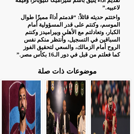
تقديم أداء يليق باسم سيراميكا كليوباترا وقيمة
لاعبيه
”.
واختتم حديثه قائلاً: “قدمتم أداءً مميزًا طوال
الموسم، وكنتم على قدر المسؤولية أمام
الكبار، وتعادلتم مع الأهلي وبيراميدز وكنتم
السباقين في التسجيل، وأنتظر منكم نفس
الروح أمام الزمالك، والسعي لتحقيق الفوز
كما فعلتم من قبل في دور الـ16 بكأس مصر
”.
موضوعات ذات صلة