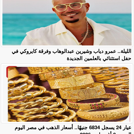
الليلة.. عمرو دياب وشيرين عبدالوهاب وفرقة كايروكي في
حفل استثنائي بالعلمين الجديدة
عيار 24 يسجل 6834 جنيهًا.. أسعار الذهب في مصر اليوم