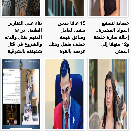
عصابة لتصنيع
15 عامًا سجن
بناء على التقارير
المواد المخدرة..
مشدد لعامل
الطبية.. براءة
إحالة سارة خليفة
وسائق بتهمة
المتهم بقتل والدته
و12 متهمًا إلى
خطف طفل وهتك
والشروع في قتل
المفتي
عرضه بالقوة
شقيقته بالشرقية