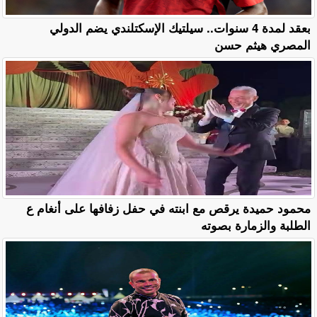
بعقد لمدة 4 سنوات.. سيلتيك الإسكتلندي يضم الدولي
المصري هيثم حسن
محمود حميدة يرقص مع ابنته في حفل زفافها على أنغام ع
الطلبة والزمارة بصوته