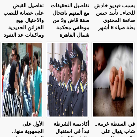
بسبب فيديو خادش
تفاصيل التحقيقات
تفاصيل القبض
للحياء.. تأييد حبس
مع المتهم بانتحال
على عصابة للنصب
صانعة المحتوى
صقة قاض و3 من
والاحتيال ببيع
بطة ضياء 6 أشهر
موظفي محكمة
الخزائن الحديدية
شمال القاهرة
وماكينات عد النقود
في السنطة غربية..
أكاديمية الشرطة
الأول على
شاب ينهال على
تبدأ في استقبال
الجمهوية منها..