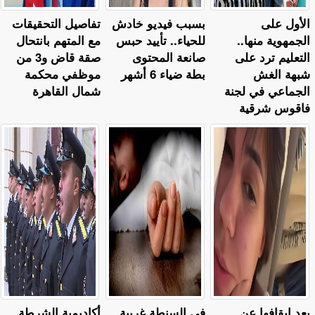
الأول على
بسبب فيديو خادش
تفاصيل التحقيقات
الجمهوية منها..
للحياء.. تأييد حبس
مع المتهم بانتحال
التعليم ترد على
صانعة المحتوى
صقة قاض و3 من
شبهة الغش
بطة ضياء 6 أشهر
موظفي محكمة
الجماعي في لجنة
شمال القاهرة
فاقوس شرقية
بعد إيقافها عن
في السنطة غربية..
أكاديمية الشرطة