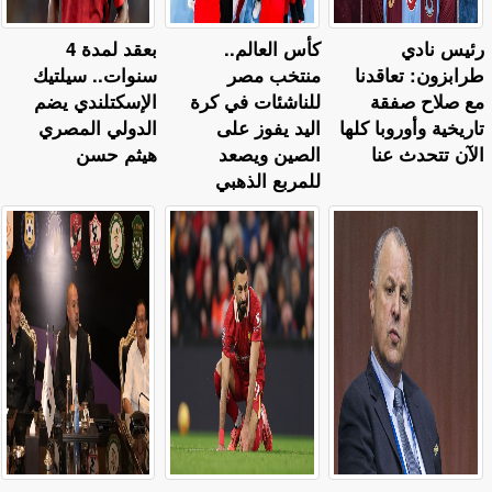
رئيس نادي
كأس العالم..
بعقد لمدة 4
طرابزون: تعاقدنا
منتخب مصر
سنوات.. سيلتيك
مع صلاح صفقة
للناشئات في كرة
الإسكتلندي يضم
تاريخية وأوروبا كلها
اليد يفوز على
الدولي المصري
الآن تتحدث عنا
الصين ويصعد
هيثم حسن
للمربع الذهبي