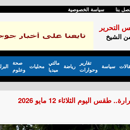
صل بنا
سياسة الخصوصية
س التحرير
 الشيخ
تقارير
مالتي
صحة
الات
سياسة
رياضة
محليات
البرل
وحوارات
ميديا
وعلوم
قس اليوم الثلاثاء 12 مايو 2026