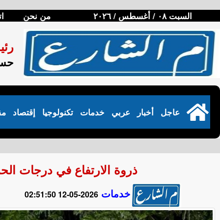
السبت ٠٨ / أغسطس / ٢٠٢٦
من نحن
ات
رئي
حسن
عاجل
أخبار
عربي
خدمات
تكنولوجيا
إقتصاد
مق
ذروة الارتفاع في درجات الحرارة.. ط
خدمات
2026-05-12 02:51:50