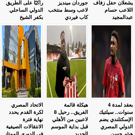
يشعلان حفل زفاف
جوردان مينديز
راكبًا على الطريق
اللاعب حسام
لاعب وسط منتخب
الدولي الساحلي
عبدالمجيد
كاب فيردي
بكفر الشيخ
بعقد لمدة 4
هيكلة قائمة
الاتحاد المصري
سنوات.. سيلتيك
الفريق.. رحيل 8
لكرة القدم يحدد
الإسكتلندي يضم
لاعبين من الأهلي
نهاية فترة
الدولي المصري
قبل بداية الموسم
الانتقالات الصيفية
هيثم حسن
الجديد
في الدوري الممتاز