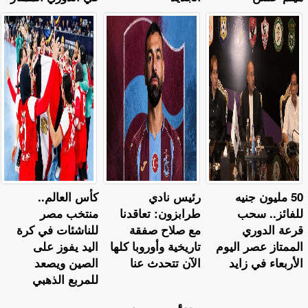
50 مليون جنيه
رئيس نادي
كأس العالم..
للفائز.. سحب
طرابزون: تعاقدنا
منتخب مصر
قرعة الدوري
مع صلاح صفقة
للناشئات في كرة
الممتاز عصر اليوم
تاريخية وأوروبا كلها
اليد يفوز على
الأربعاء في زايد
الآن تتحدث عنا
الصين ويصعد
للمربع الذهبي