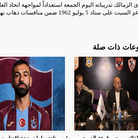
لزمالك تدريباته اليوم الجمعة استعداداً لمواجهة اتحاد الع
الجزائري، في المباراة التى تقام فى العاشرة مساء غدٍ السبت على ستاد 5 يوليو 1962 ضمن منافسا
عات ذات صلة
 للفائز.. سحب قرعة الدوري
رئيس نادي طرابزون: تعاقدنا مع