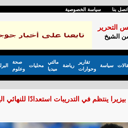
تصل بنا
سياسة الخصوصية
س التحرير
 الشيخ
تقارير
مالتي
صحة
الات
سياسة
رياضة
محليات
البرل
وحوارات
ميديا
وعلوم
زيرا ينتظم في التدريبات استعدادًا للنهائي ال