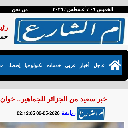
الخميس ٠٦ / أغسطس / ٢٠٢٦
من نحن
ا
رئي
حسن
عاجل
أخبار
عربي
خدمات
تكنولوجيا
إقتصاد
مق
خبر سعيد من الجزائر للجماهير.. خوان بي
رياضة
2026-05-09 02:12:05