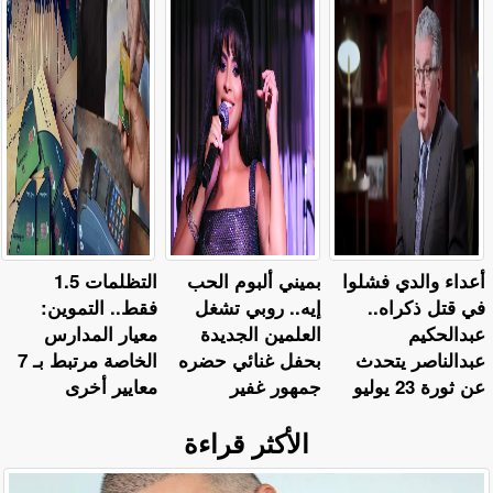
أعداء والدي فشلوا
بميني ألبوم الحب
التظلمات 1.5
في قتل ذكراه..
إيه.. روبي تشغل
فقط.. التموين:
عبدالحكيم
العلمين الجديدة
معيار المدارس
عبدالناصر يتحدث
بحفل غنائي حضره
الخاصة مرتبط بـ 7
عن ثورة 23 يوليو
جمهور غفير
معايير أخرى
الأكثر قراءة