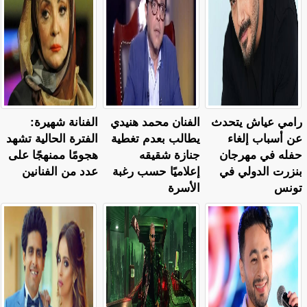
رامي عياش يتحدث
الفنان محمد هنيدي
الفنانة شهيرة:
عن أسباب إلغاء
يطالب بعدم تغطية
الفترة الحالية تشهد
حفله في مهرجان
جنازة شقيقه
هجومًا ممنهجًا على
بنزرت الدولي في
إعلاميًا حسب رغبة
عدد من الفنانين
تونس
الأسرة