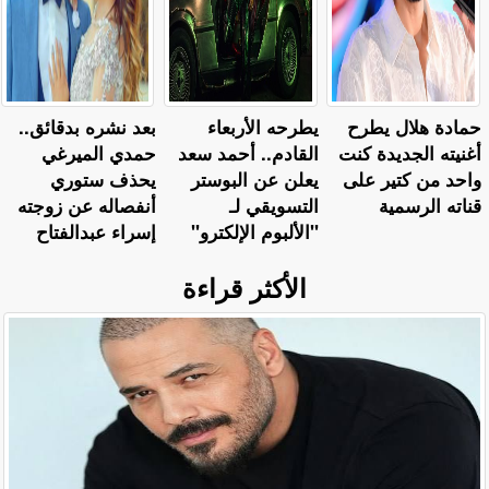
حمادة هلال يطرح
يطرحه الأربعاء
بعد نشره بدقائق..
أغنيته الجديدة كنت
القادم.. أحمد سعد
حمدي الميرغي
واحد من كتير على
يعلن عن البوستر
يحذف ستوري
قناته الرسمية
التسويقي لـ
أنفصاله عن زوجته
"الألبوم الإلكترو"
إسراء عبدالفتاح
الأكثر قراءة