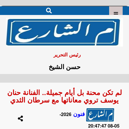
رئيس التحرير
حسن الشيخ
لم تكن محنة بل أيام جميلة.. الفنانة حنان
يوسف تروي معاناتها مع سرطان الثدي
فنون
2026-
05-08 20:47:47