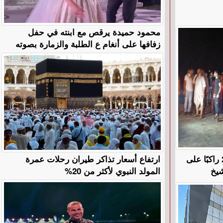
محمود حميدة يرقص مع ابنته في حفل
زفافها على أنغام ع الطلبة والزمارة بصوته
في حادث أليم.. مصرع وإصابة 20 راكبًا على
ارتفاع أسعار تذاكر طيران رحلات عمرة
شيخ
المولد النبوي لأكثر من 20%