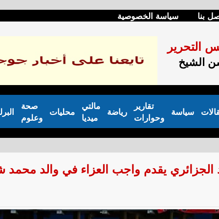
صل بنا
سياسة الخصوصية
س التحرير
 الشيخ
تقارير
مالتي
صحة
الات
سياسة
رياضة
محليات
البرل
وحوارات
ميديا
وعلوم
اد الجزائري يقدم واجب العزاء في والد محمد ش