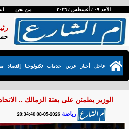
الأحد ٠٩ / أغسطس / ٢٠٢٦
من نحن
ات
رئي
حسن
عاجل
أخبار
عربي
خدمات
تكنولوجيا
إقتصاد
مق
الوزير يطمئن على بعثة الزمالك .. الاتح
رياضة
2026-05-08 20:34:40