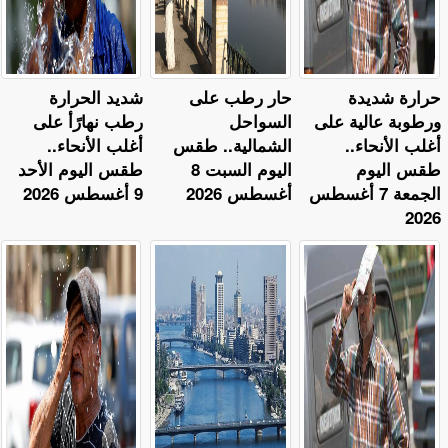
حرارة شديدة
حار رطب على
​شديد الحرارة
ورطوبة عالية على
السواحل
رطب نهارًأ على
أغلب الأنحاء..
الشمالية.. طقس
أغلب الأنحاء..
طقس اليوم
اليوم السبت 8
طقس اليوم الأحد
الجمعة 7 أغسطس
أغسطس 2026
9 أغسطس 2026
2026