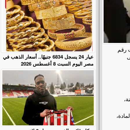
ات رقم
عيار 24 يسجل 6834 جنيهًا.. أسعار الذهب في
ى
مصر اليوم السبت 8 أغسطس 2026
7%، إلى جانب مد فترة السداد من 50 سنة إلى 55 سنة،
مادة،