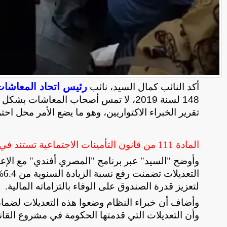
رئيس اتحاد المعاشا
أكد النائب كمال السيد، نائب
148 لسنة 2019، لا تمس أصحاب المعاشات ب
تقرير الخبراء الاكتواريين، وهو ما يضع الأمر محل احت
المادة 111 من قانون التأمينات الاجتماعية تستند في تعديلها إلى تقرير الخبراء
وأوضح "السيد" عبر برنامج "المصري أفندي" مع الإع
لتعزيز قدرة الصندوق على الوفاء بالتزاماته المالية
.
وأضاف أن خبراء النظام وضعوا هذه التعديلات لضما
وأن التعديلات التي قدمتها الحكومة في مشروع القان