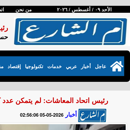
الأحد ٠٩ / أغسطس / ٢٠٢٦
من نحن
ات
رئي
حسن
عاجل
أخبار
عربي
خدمات
تكنولوجيا
إقتصاد
مق
رئيس اتحاد المعاشات: لم يتمكن عد
أخبار
2026-05-05 02:56:06