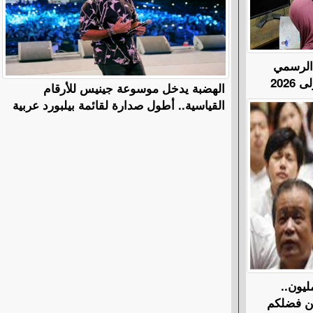
 الرسمي
202
الهضبة يدخل موسوعة جينيس للأرقام
القياسية.. أطول صدارة لقائمة بيلبورد عربية
دد سكانها لأقل من 120 مليون..
من فضلكم