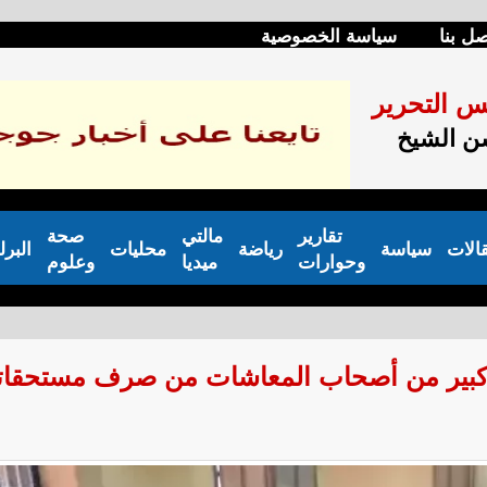
صل بنا
سياسة الخصوصية
س التحرير
 الشيخ
تقارير
مالتي
صحة
الات
سياسة
رياضة
محليات
البرل
وحوارات
ميديا
وعلوم
د كبير من أصحاب المعاشات من صرف مستحقات