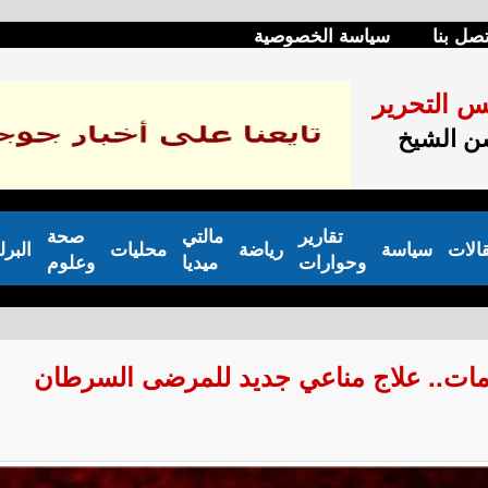
تصل بنا
سياسة الخصوصية
س التحرير
 الشيخ
تقارير
مالتي
صحة
الات
سياسة
رياضة
محليات
البرل
وحوارات
ميديا
وعلوم
ومات.. علاج مناعي جديد للمرضى السرطان