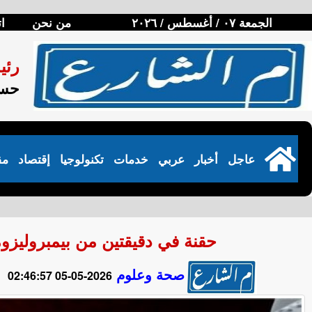
الجمعة ٠٧ / أغسطس / ٢٠٢٦
من نحن
ا
رئي
حسن
عاجل
أخبار
عربي
خدمات
تكنولوجيا
إقتصاد
مق
حقنة في دقيقتين من بيمبروليز
صحة وعلوم
2026-05-05 02:46:57