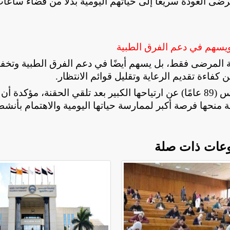
رضى العودة سريعًا إلى حياتهم اليومية بدلًا من قضاء ساعا
ويسهم في دعم الفرق الطبية
ة المرضى فقط، بل يسهم أيضًا في دعم الفرق الطبية وتخف
فاءة تقديم الرعاية وتقليل قوائم الانتظار
.
وفي تجربة إنسانية، أعربت المريضة شيرلي زيركسيس (89 عامًا) عن ارتياحها الكبير بعد تلقي الحقنة، مؤكدة أن
منحها فرصة أكبر لممارسة حياتها اليومية والاهتمام بأنشط
عات ذات صلة