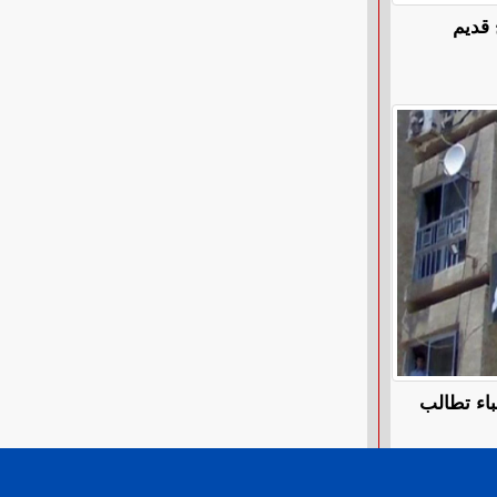
 قديم
اء تطالب