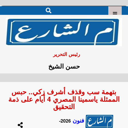
رئيس التحرير
حسن الشيخ
بتهمة سب وقذف أشرف زكي.. حبس
الممثلة ياسمينا المصري 4 أيام على ذمة
التحقيق
فنون
2026-